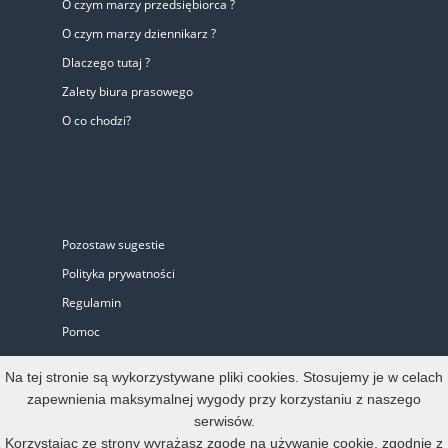
O czym marzy przedsiębiorca ?
O czym marzy dziennikarz ?
Dlaczego tutaj ?
Zalety biura prasowego
O co chodzi?
Pozostaw sugestie
Polityka prywatności
Regulamin
Pomoc
Biuro Prasowe
Na tej stronie są wykorzystywane pliki cookies. Stosujemy je w celach
zapewnienia maksymalnej wygody przy korzystaniu z naszego
serwisów.
Oferta
Korzystając ze strony wyrażasz zgodę na używanie cookie, zgodnie z