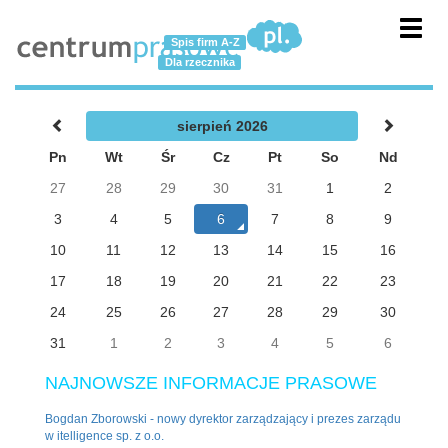
Toggl
Spis firm A-Z
navig
Dla rzecznika
sierpień 2026
Pn
Wt
Śr
Cz
Pt
So
Nd
27
28
29
30
31
1
2
3
4
5
6
7
8
9
10
11
12
13
14
15
16
17
18
19
20
21
22
23
24
25
26
27
28
29
30
31
1
2
3
4
5
6
NAJNOWSZE INFORMACJE PRASOWE
Bogdan Zborowski - nowy dyrektor zarządzający i prezes zarządu
w itelligence sp. z o.o.