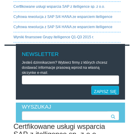
Certfikowane usługi wsparcia SAP z itelligence sp. z o.o.
Cyfrowa rewolucja z SAP S/4 HANA ze wsparciem itelligence
Cyfrowa rewolucja z SAP S/4 HANA ze wsparciem itelligence
Wyniki finansowe Grupy itelligence Q1-Q3 2015 r.
NEWSLETTER
Jesteś dzinnikarzem? Wybierz firmy z których chcesz
dostawać informacje prasową wprost na własną
skrzynke e-mail.
ZAPISZ SIĘ
WYSZUKAJ
Certfikowane usługi wsparcia