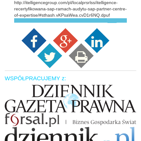
http://itelligencegroup.com/pl/localprsrlss/itelligence-
recertyfikowana-sap-ramach-audytu-sap-partner-centre-
of-expertise/#sthash.vKPsaWea.cvD1r6NQ.dpuf
WSPÓŁPRACUJEMY z: