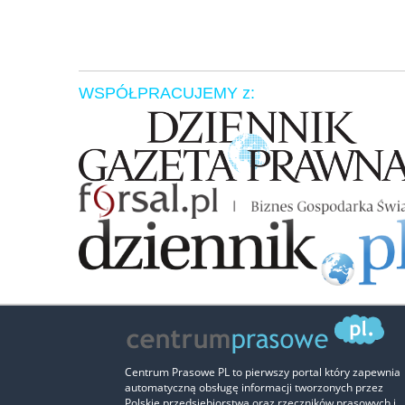
WSPÓŁPRACUJEMY z:
Centrum Prasowe PL to pierwszy portal który zapewnia
automatyczną obsługę informacji tworzonych przez
Polskie przedsiębiorstwa oraz rzeczników prasowych i