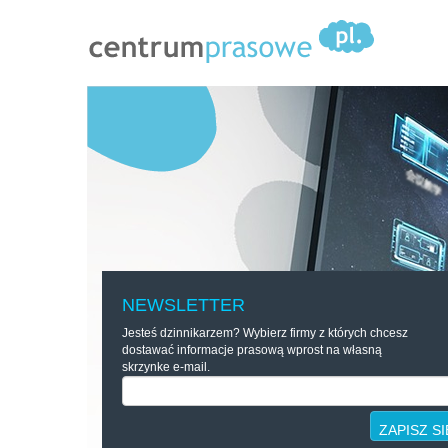
NEWSLETTER
Jesteś dzinnikarzem? Wybierz firmy z których chcesz
dostawać informacje prasową wprost na własną
skrzynke e-mail.
ZAPISZ SI