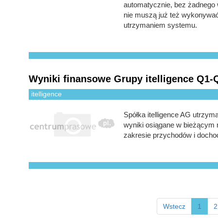
automatycznie, bez żadnego w
nie muszą już też wykonywa
utrzymaniem systemu.
Wyniki finansowe Grupy itelligence Q1-Q
itelligence
Spółka itelligence AG utrzym
wyniki osiągane w bieżącym
zakresie przychodów i docho
Wstecz
1
2