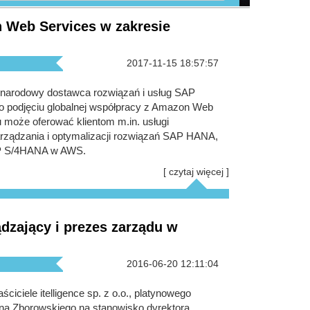
n Web Services w zakresie
2017-11-15 18:57:57
zynarodowy dostawca rozwiązań i usług SAP
ę o podjęciu globalnej współpracy z Amazon Web
 może oferować klientom m.in. usługi
arządzania i optymalizacji rozwiązań SAP HANA,
P S/4HANA w AWS.
[ czytaj więcej ]
dzający i prezes zarządu w
2016-06-20 12:11:04
ciciele itelligence sp. z o.o., platynowego
ana Zborowskiego na stanowisko dyrektora