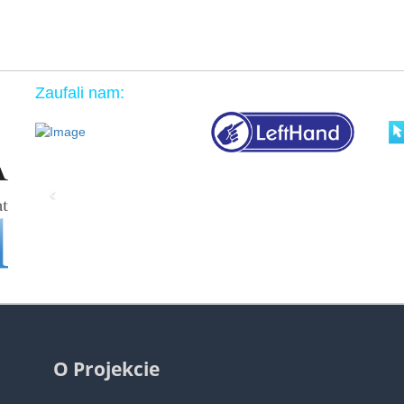
Zaufali nam:
‹
O Projekcie