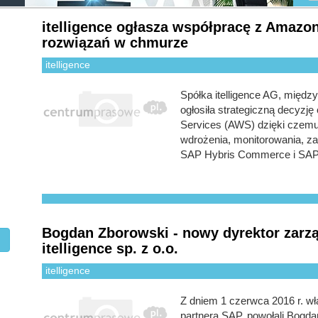
itelligence ogłasza współpracę z Amazo
rozwiązań w chmurze
itelligence
Spółka itelligence AG, międ
ogłosiła strategiczną decyzj
Services (AWS) dzięki czemu
wdrożenia, monitorowania, z
SAP Hybris Commerce i SA
Bogdan Zborowski - nowy dyrektor zarzą
itelligence sp. z o.o.
itelligence
Z dniem 1 czerwca 2016 r. właś
partnera SAP, powołali Bogd