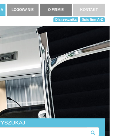
JA
LOGOWANIE
O FIRMIE
KONTAKT
Dla rzecznika
Spis firm A-Z
YSZUKAJ