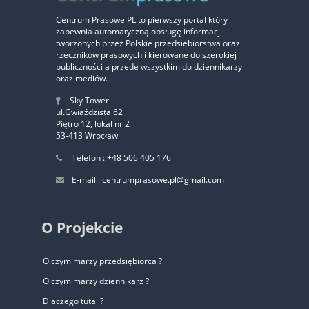
Centrum Prasowe PL to pierwszy portal który
zapewnia automatyczną obsługę informacji
‹
›
tworzonych przez Polskie przedsiębiorstwa oraz
rzeczników prasowych i kierowane do szerokiej
publiczności a przede wszystkim do dziennikarzy
oraz mediów.
Sky Tower
ul.Gwiaździsta 62
Piętro 12, lokal nr 2
53-413 Wrocław
Telefon : +48 506 405 176
E-mail : centrumprasowe.pl@gmail.com
O Projekcie
O czym marzy przedsiębiorca ?
O czym marzy dziennikarz ?
Dlaczego tutaj ?